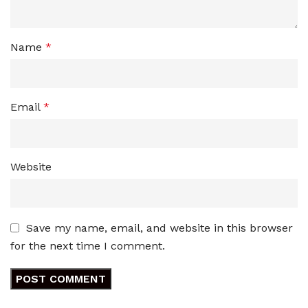
Name
*
Email
*
Website
Save my name, email, and website in this browser
for the next time I comment.