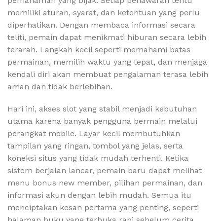
pemahaman yang bijak. Setiap penawaran tentu
memiliki aturan, syarat, dan ketentuan yang perlu
diperhatikan. Dengan membaca informasi secara
teliti, pemain dapat menikmati hiburan secara lebih
terarah. Langkah kecil seperti memahami batas
permainan, memilih waktu yang tepat, dan menjaga
kendali diri akan membuat pengalaman terasa lebih
aman dan tidak berlebihan.
Hari ini, akses slot yang stabil menjadi kebutuhan
utama karena banyak pengguna bermain melalui
perangkat mobile. Layar kecil membutuhkan
tampilan yang ringan, tombol yang jelas, serta
koneksi situs yang tidak mudah terhenti. Ketika
sistem berjalan lancar, pemain baru dapat melihat
menu bonus new member, pilihan permainan, dan
informasi akun dengan lebih mudah. Semua itu
menciptakan kesan pertama yang penting, seperti
halaman buku yang terbuka rapi sebelum cerita