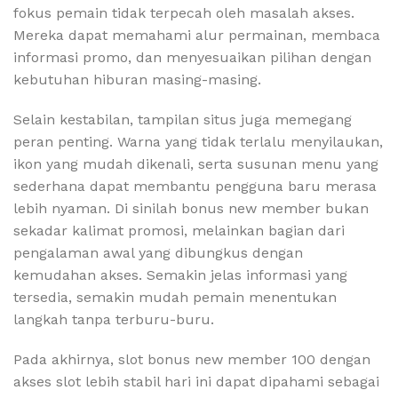
fokus pemain tidak terpecah oleh masalah akses.
Mereka dapat memahami alur permainan, membaca
informasi promo, dan menyesuaikan pilihan dengan
kebutuhan hiburan masing-masing.
Selain kestabilan, tampilan situs juga memegang
peran penting. Warna yang tidak terlalu menyilaukan,
ikon yang mudah dikenali, serta susunan menu yang
sederhana dapat membantu pengguna baru merasa
lebih nyaman. Di sinilah bonus new member bukan
sekadar kalimat promosi, melainkan bagian dari
pengalaman awal yang dibungkus dengan
kemudahan akses. Semakin jelas informasi yang
tersedia, semakin mudah pemain menentukan
langkah tanpa terburu-buru.
Pada akhirnya, slot bonus new member 100 dengan
akses slot lebih stabil hari ini dapat dipahami sebagai