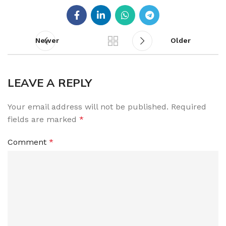
Newer
Older
LEAVE A REPLY
Your email address will not be published.
Required
fields are marked
*
Comment
*