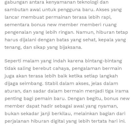
gabungan antara kenyamanan teknologi dan
sambutan awal untuk pengguna baru. Akses yang
lancar membuat permainan terasa lebih rapi,
sementara bonus new member memberi ruang
pengenalan yang lebih ringan. Namun, hiburan tetap
harus dijalani dengan batas yang sehat, kepala yang
tenang, dan sikap yang bijaksana.
Seperti malam yang indah karena bintang-bintang
tidak saling berebut cahaya, pengalaman bermain
juga akan terasa lebih baik ketika setiap langkah
dijaga seimbang. Stabil dalam akses, jelas dalam
aturan, dan sadar dalam bermain menjadi tiga irama
penting bagi pemain baru. Dengan begitu, bonus new
member dapat hadir sebagai awal yang nyaman,
bukan sekadar janji berkilau, melainkan bagian dari
perjalanan hiburan digital yang lebih tertata hari ini.