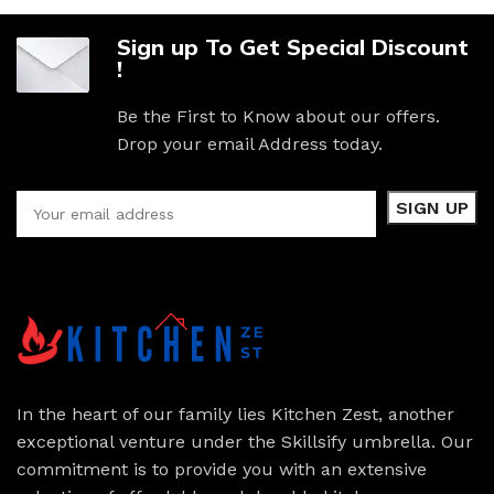
Sign up To Get Special Discount
!
Be the First to Know about our offers.
Drop your email Address today.
In the heart of our family lies Kitchen Zest, another
exceptional venture under the Skillsify umbrella. Our
commitment is to provide you with an extensive