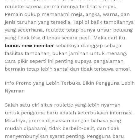
roulette karena permainannya terlihat simpel.
Pemain cukup memahami meja, angka, warna, dan
jenis taruhan yang tersedia. Tapi di balik tampilannya
yang sederhana, roulette tetap punya unsur peluang
yang tidak bisa ditebak secara pasti. Maka dari itu,
bonus new member
sebaiknya dianggap sebagai
fasilitas tambahan, bukan jaminan untuk menang.
Cara pikir seperti ini penting supaya pengalaman
bermain tetap lebih santai dan tidak terbawa emosi.
Info Promo yang Lebih Terbuka Bikin Pengguna Lebih
Nyaman
Salah satu ciri situs roulette yang lebih nyaman
untuk pengguna baru adalah keterbukaan informasi.
Misalnya, promo dijelaskan dengan bahasa yang
mudah dipahami, tidak berbelit-belit, dan tidak
menyembunyikan syarat penting. Pengguna baru