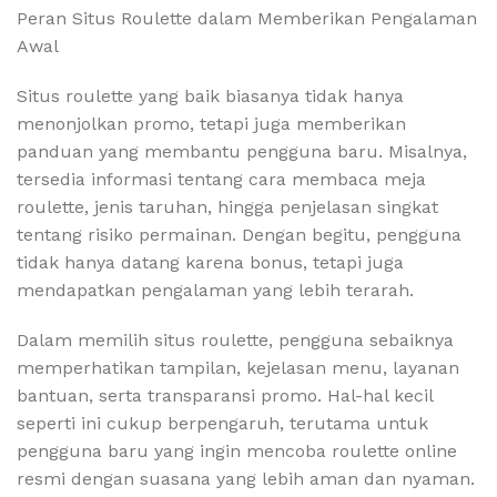
Peran Situs Roulette dalam Memberikan Pengalaman
Awal
Situs roulette yang baik biasanya tidak hanya
menonjolkan promo, tetapi juga memberikan
panduan yang membantu pengguna baru. Misalnya,
tersedia informasi tentang cara membaca meja
roulette, jenis taruhan, hingga penjelasan singkat
tentang risiko permainan. Dengan begitu, pengguna
tidak hanya datang karena bonus, tetapi juga
mendapatkan pengalaman yang lebih terarah.
Dalam memilih situs roulette, pengguna sebaiknya
memperhatikan tampilan, kejelasan menu, layanan
bantuan, serta transparansi promo. Hal-hal kecil
seperti ini cukup berpengaruh, terutama untuk
pengguna baru yang ingin mencoba roulette online
resmi dengan suasana yang lebih aman dan nyaman.