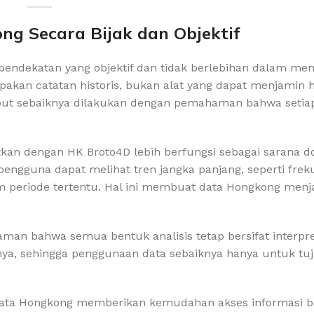
g Secara Bijak dan Objektif
ndekatan yang objektif dan tidak berlebihan dalam men
pakan catatan historis, bukan alat yang dapat menjamin h
rsebut sebaiknya dilakukan dengan pemahaman bahwa setia
tkan dengan HK Broto4D lebih berfungsi sebagai sarana 
pengguna dapat melihat tren jangka panjang, seperti frek
 periode tertentu. Hal ini membuat data Hongkong menj
n bahwa semua bentuk analisis tetap bersifat interpret
nya, sehingga penggunaan data sebaiknya hanya untuk tu
 data Hongkong memberikan kemudahan akses informasi b