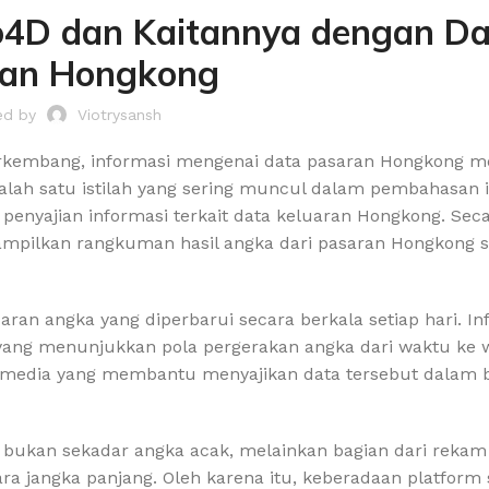
to4D dan Kaitannya dengan D
ran Hongkong
ed by
Viotrysansh
kembang, informasi mengenai data pasaran Hongkong me
Salah satu istilah yang sering muncul dalam pembahasan i
m penyajian informasi terkait data keluaran Hongkong. S
ampilkan rangkuman hasil angka dari pasaran Hongkong 
an angka yang diperbarui secara berkala setiap hari. In
s yang menunjukkan pola pergerakan angka dari waktu ke 
ai media yang membantu menyajikan data tersebut dalam 
ukan sekadar angka acak, melainkan bagian dari rekam j
ara jangka panjang. Oleh karena itu, keberadaan platform s