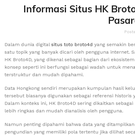
Informasi Situs HK Bro
Pasa
Post
Dalam dunia digital
situs toto broto4d
yang semakin ber
satu topik yang banyak dicari oleh pengguna internet. 
HK Broto4D, yang dikenal sebagai bagian dari ekosiste
konsep seperti ini berfungsi sebagai wadah untuk men
terstruktur dan mudah dipahami.
Data Hongkong sendiri merupakan kumpulan hasil keluar
tersebut biasanya digunakan sebagai referensi histori
Dalam konteks ini, HK Broto4D sering dikaitkan sebag
lebih ringkas dan mudah dianalisis oleh pengguna.
Namun penting dipahami bahwa data yang ditampilkan b
pengundian yang memiliki pola tertentu jika dilihat sec