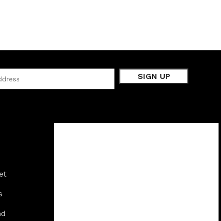
Available On:
et
s
nd