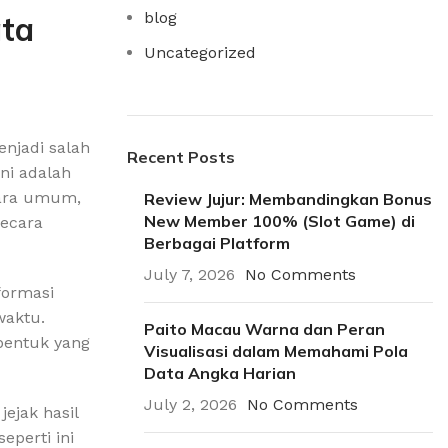
blog
ata
Uncategorized
njadi salah
Recent Posts
ni adalah
ecara umum,
Review Jujur: Membandingkan Bonus
New Member 100% (Slot Game) di
secara
Berbagai Platform
July 7, 2026
No Comments
formasi
waktu.
Paito Macau Warna dan Peran
bentuk yang
Visualisasi dalam Memahami Pola
Data Angka Harian
July 2, 2026
No Comments
ejak hasil
eperti ini