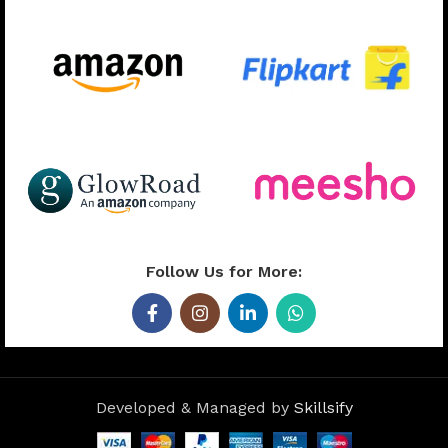
Follow Us for More:
Developed & Managed by
Skillsify