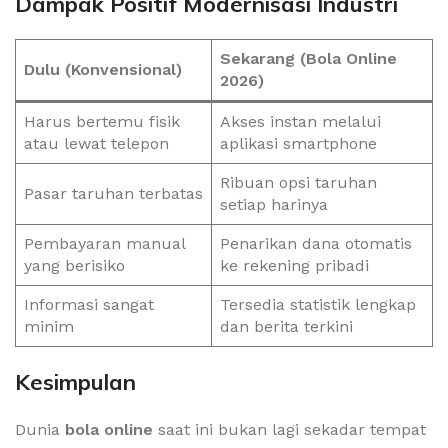
Dampak Positif Modernisasi Industri
Sekarang (Bola Online
Dulu (Konvensional)
2026)
Harus bertemu fisik
Akses instan melalui
atau lewat telepon
aplikasi smartphone
Ribuan opsi taruhan
Pasar taruhan terbatas
setiap harinya
Pembayaran manual
Penarikan dana otomatis
yang berisiko
ke rekening pribadi
Informasi sangat
Tersedia statistik lengkap
minim
dan berita terkini
Kesimpulan
Dunia
bola online
saat ini bukan lagi sekadar tempat