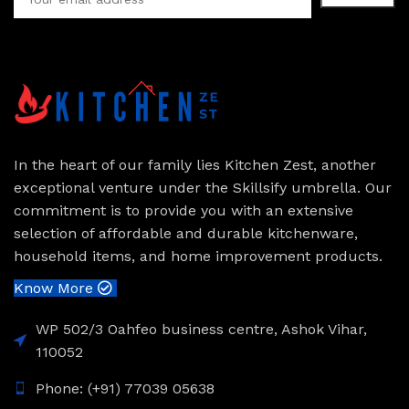
In the heart of our family lies Kitchen Zest, another
exceptional venture under the Skillsify umbrella. Our
commitment is to provide you with an extensive
selection of affordable and durable kitchenware,
household items, and home improvement products.
Know More
WP 502/3 Oahfeo business centre, Ashok Vihar,
110052
Phone: (+91) 77039 05638