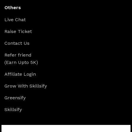
Others
Live Chat
Raise Ticket
Contact Us
Refer friend
(Earn Upto 5K)
Affiliate Login
Grow With Skillsify
Greensify
Skillsify
Available On: