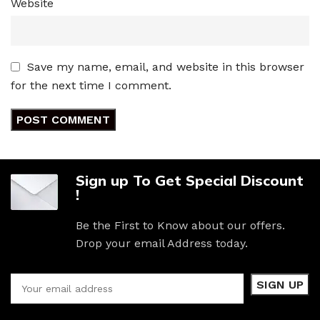
Website
Save my name, email, and website in this browser
for the next time I comment.
Sign up To Get Special Discount
!
Be the First to Know about our offers.
Drop your email Address today.