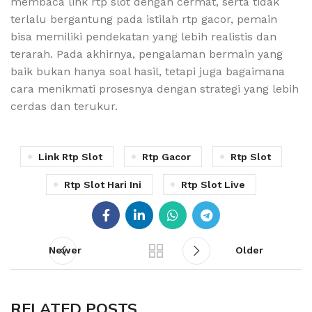
membaca link rtp slot dengan cermat, serta tidak
terlalu bergantung pada istilah rtp gacor, pemain
bisa memiliki pendekatan yang lebih realistis dan
terarah. Pada akhirnya, pengalaman bermain yang
baik bukan hanya soal hasil, tetapi juga bagaimana
cara menikmati prosesnya dengan strategi yang lebih
cerdas dan terukur.
Link Rtp Slot
Rtp Gacor
Rtp Slot
Rtp Slot Hari Ini
Rtp Slot Live
Newer
Older
RELATED POSTS