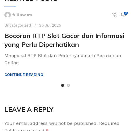
0
f0ll0w3rs
Uncategorized
25 Jul 2025
Bocoran RTP Slot Gacor dan Informasi
yang Perlu Diperhatikan
Mengenal RTP Slot dan Perannya dalam Permainan
Online
CONTINUE READING
LEAVE A REPLY
Your email address will not be published.
Required
fields are marked
*