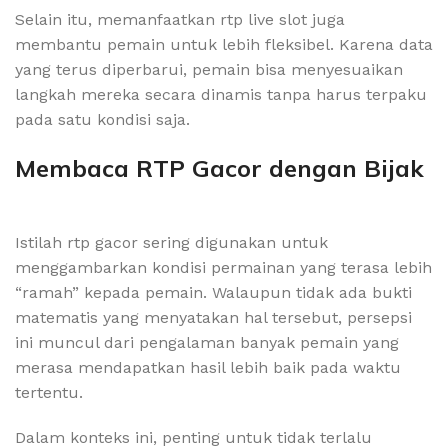
Selain itu, memanfaatkan rtp live slot juga
membantu pemain untuk lebih fleksibel. Karena data
yang terus diperbarui, pemain bisa menyesuaikan
langkah mereka secara dinamis tanpa harus terpaku
pada satu kondisi saja.
Membaca RTP Gacor dengan Bijak
Istilah rtp gacor sering digunakan untuk
menggambarkan kondisi permainan yang terasa lebih
“ramah” kepada pemain. Walaupun tidak ada bukti
matematis yang menyatakan hal tersebut, persepsi
ini muncul dari pengalaman banyak pemain yang
merasa mendapatkan hasil lebih baik pada waktu
tertentu.
Dalam konteks ini, penting untuk tidak terlalu