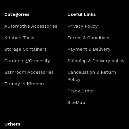
Categories
Useful Links
Automotive Accessories
Privacy Policy
Kitchen Tools
Terms & Conditions
Storage Containers
Payment & Delivery
Gardening/Greensify
Shipping & Delivery policy
Bathroom Accessories
Cancellation & Return
Policy
Trendy in Kitchen
Track Order
SiteMap
Others