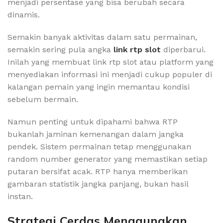
menjadi persentase yang bisa berubah secara
dinamis.
Semakin banyak aktivitas dalam satu permainan,
semakin sering pula angka
link rtp slot
diperbarui.
Inilah yang membuat link rtp slot atau platform yang
menyediakan informasi ini menjadi cukup populer di
kalangan pemain yang ingin memantau kondisi
sebelum bermain.
Namun penting untuk dipahami bahwa RTP
bukanlah jaminan kemenangan dalam jangka
pendek. Sistem permainan tetap menggunakan
random number generator yang memastikan setiap
putaran bersifat acak. RTP hanya memberikan
gambaran statistik jangka panjang, bukan hasil
instan.
Strategi Cerdas Menggunakan