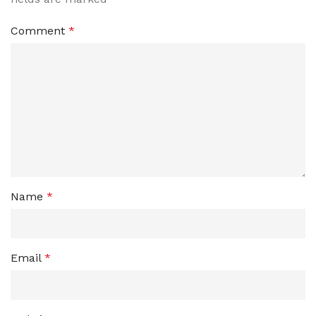
Comment
*
Name
*
Email
*