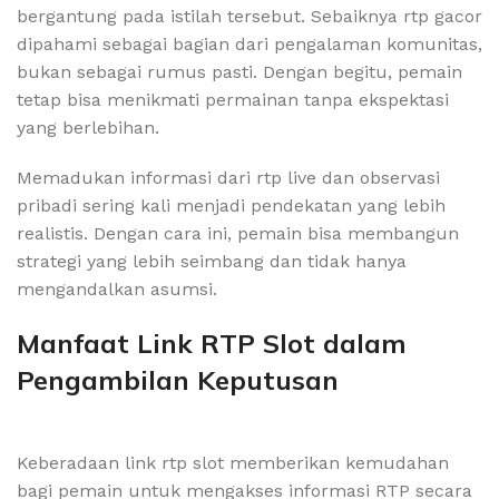
bergantung pada istilah tersebut. Sebaiknya rtp gacor
dipahami sebagai bagian dari pengalaman komunitas,
bukan sebagai rumus pasti. Dengan begitu, pemain
tetap bisa menikmati permainan tanpa ekspektasi
yang berlebihan.
Memadukan informasi dari rtp live dan observasi
pribadi sering kali menjadi pendekatan yang lebih
realistis. Dengan cara ini, pemain bisa membangun
strategi yang lebih seimbang dan tidak hanya
mengandalkan asumsi.
Manfaat Link RTP Slot dalam
Pengambilan Keputusan
Keberadaan link rtp slot memberikan kemudahan
bagi pemain untuk mengakses informasi RTP secara