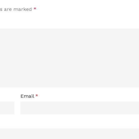
ds are marked
*
Email
*