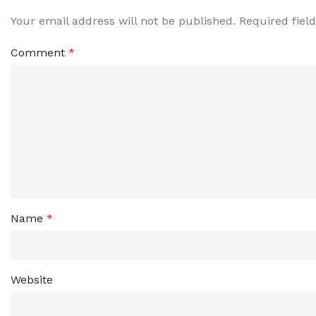
Your email address will not be published.
Required fiel
Comment
*
Name
*
Website