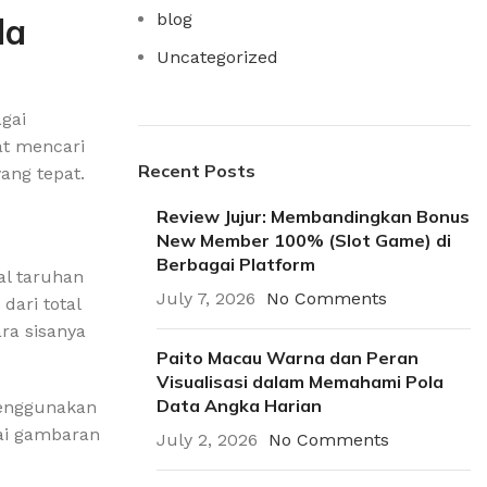
blog
la
Uncategorized
gai
at mencari
Recent Posts
ang tepat.
Review Jujur: Membandingkan Bonus
New Member 100% (Slot Game) di
Berbagai Platform
al taruhan
July 7, 2026
No Comments
dari total
ra sisanya
Paito Macau Warna dan Peran
Visualisasi dalam Memahami Pola
Data Angka Harian
 menggunakan
gai gambaran
July 2, 2026
No Comments