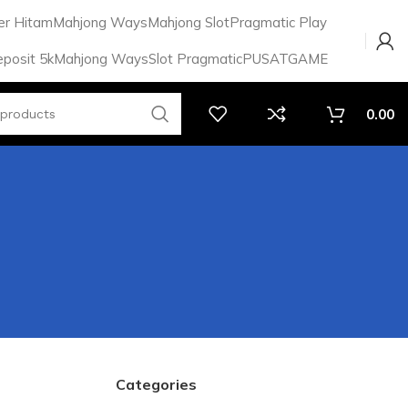
er Hitam
Mahjong Ways
Mahjong Slot
Pragmatic Play
eposit 5k
Mahjong Ways
Slot Pragmatic
PUSATGAME
0.00
Categories