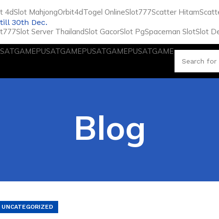
ot 4d
Slot Mahjong
Orbit4d
Togel Online
Slot777
Scatter Hitam
Scatt
till 30th Dec.
ot777
Slot Server Thailand
Slot Gacor
Slot Pg
Spaceman Slot
Slot D
SATGAME
PUSATGAME
PUSATGAME
PUSATGAME
Blog
UNCATEGORIZED