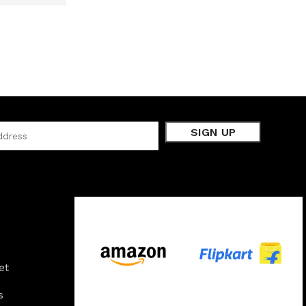
Available On:
et
s