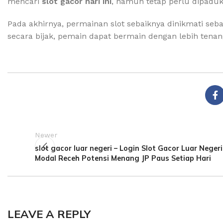
mencari
slot gacor hari ini
, namun tetap perlu dipaduka
Pada akhirnya, permainan slot sebaiknya dinikmati 
secara bijak, pemain dapat bermain dengan lebih tenan
Newer
slot gacor luar negeri – Login Slot Gacor Luar Negeri
Modal Receh Potensi Menang JP Paus Setiap Hari
LEAVE A REPLY